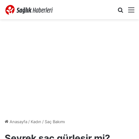
Arama 
M
Anasayfa
/
Kadın
/
Saç Bakımı
Seyrek saç gürleşir mi?