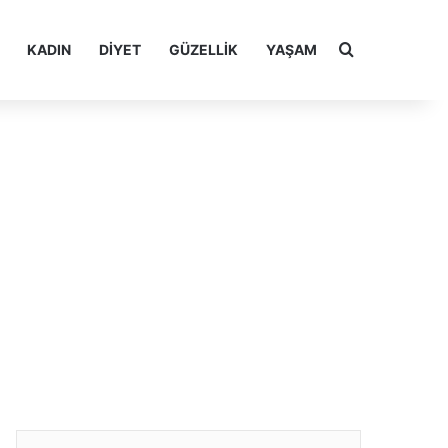
Arama yap ..
KADIN
DIYET
GÜZELLIK
YAŞAM