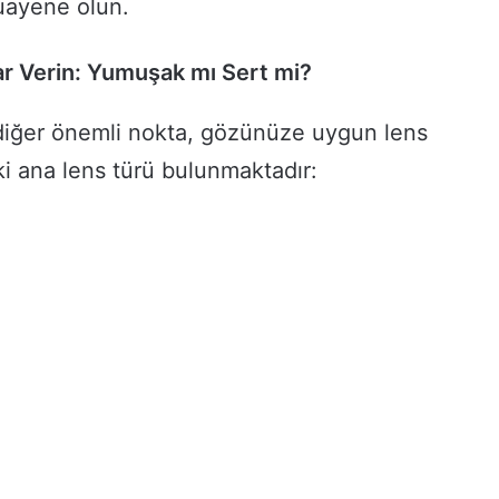
uayene olun.
ar Verin: Yumuşak mı Sert mi?
diğer önemli nokta, gözünüze uygun lens
 İki ana lens türü bulunmaktadır: