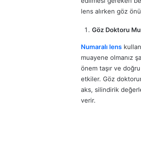
edilmesi gereken be
lens alırken göz ön
Göz Doktoru Mu
Numaralı lens
kulla
muayene olmanız şart
önem taşır ve doğru
etkiler. Göz doktor
aks, silindirik değer
verir.