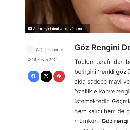
Göz rengini değiştirme yöntemleri
Göz Rengini De
Sağlık Haberleri
29 Kasım 2021
Toplum tarafından be
belirgini ‘
renkli göz
’
Facebook
X
Pinterest
akla sadece mavi ve 
özellikle kahverengi
istemektedir. Geçmi
hem kalıcı hem de g
mümkün.
Göz rengi