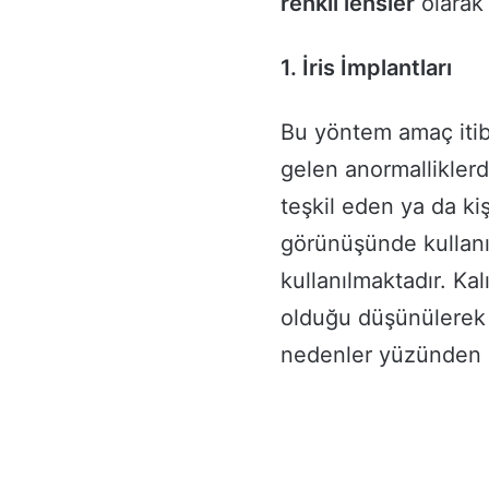
renkli lensler
olarak i
1. İris İmplantları
Bu yöntem amaç itib
gelen anormalliklerde
teşkil eden ya da ki
görünüşünde kullanı
kullanılmaktadır. Ka
olduğu düşünülerek ri
nedenler yüzünden ç