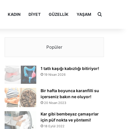
Arama yap ..
KADIN
DIYET
GÜZELLIK
YAŞAM
Popüler
1 tatlı kaşığı kabızlığı bitiriyor!
19 Nisan 2026
Bir hafta boyunca karanfilli su
içerseniz bakın ne oluyor!
20 Nisan 2023
Kar gibi bembeyaz çamaşırlar
için püf nokta ve yöntemi!
18 Eylül 2022