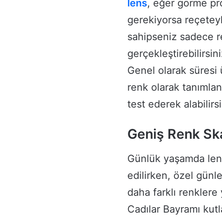
lens
, eğer görme pr
gerekiyorsa reçetey
sahipseniz sadece r
gerçekleştirebilirsin
Genel olarak süresi 
renk olarak tanımlan
test ederek alabilirsi
Geniş Renk Ska
Günlük yaşamda lens
edilirken, özel günl
daha farklı renklere
Cadılar Bayramı kut