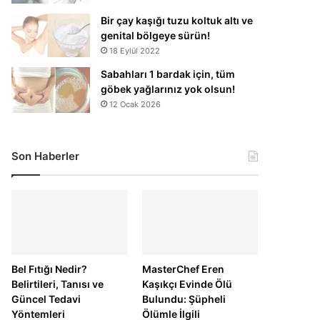
Bir çay kaşığı tuzu koltuk altı ve
genital bölgeye sürün!
18 Eylül 2022
Sabahları 1 bardak için, tüm
göbek yağlarınız yok olsun!
12 Ocak 2026
Son Haberler
Bel Fıtığı Nedir?
MasterChef Eren
Belirtileri, Tanısı ve
Kaşıkçı Evinde Ölü
Güncel Tedavi
Bulundu: Şüpheli
Yöntemleri
Ölümle İlgili