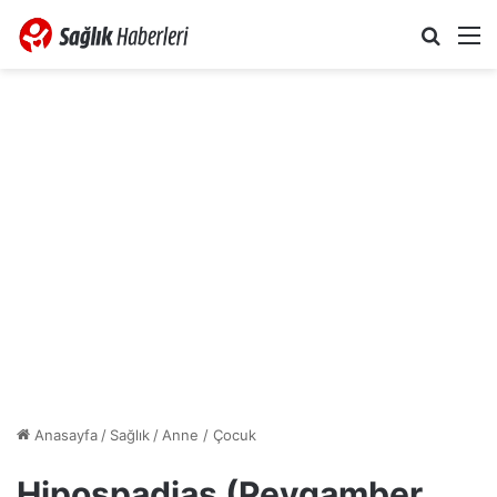
Arama 
M
Anasayfa
/
Sağlık
/
Anne / Çocuk
Hipospadias (Peygamber