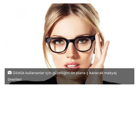
Gözlük kullananlar için güzelliğini ön plana çıkaracak makyaj
önerileri