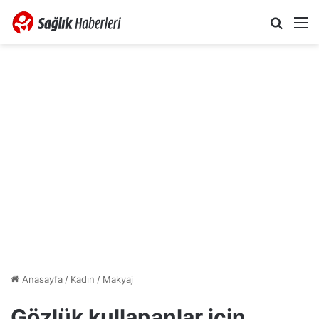
Arama 
M
Anasayfa
/
Kadın
/
Makyaj
Gözlük kullananlar için