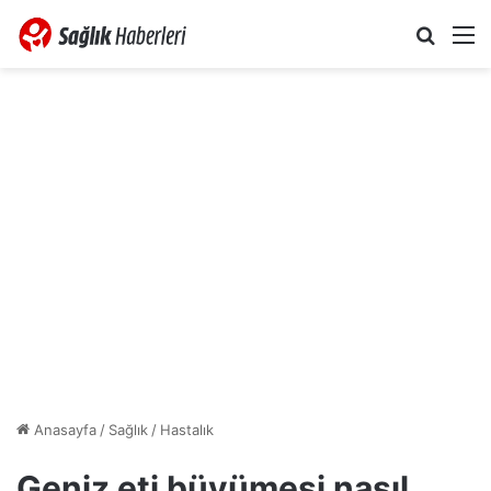
Arama 
M
Anasayfa
/
Sağlık
/
Hastalık
Geniz eti büyümesi nasıl