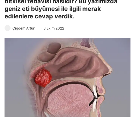
bitkisel tedavisi nasıldır? Bu yazımızda
geniz eti büyümesi ile ilgili merak
edilenlere cevap verdik.
Çiğdem Artun
8 Ekim 2022