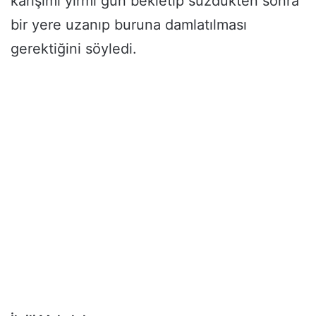
karışımı yirmi gün bekletip süzdükten sonra
bir yere uzanıp buruna damlatılması
gerektiğini söyledi.