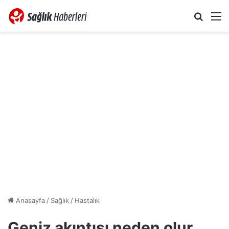
Arama 
M
Anasayfa
/
Sağlık
/
Hastalık
Geniz akıntısı neden olur,