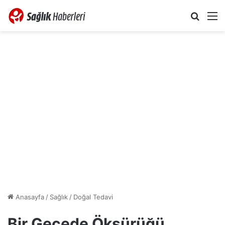
Arama 
M
Anasayfa
/
Sağlık
/
Doğal Tedavi
Bir Gecede Öksürüğü