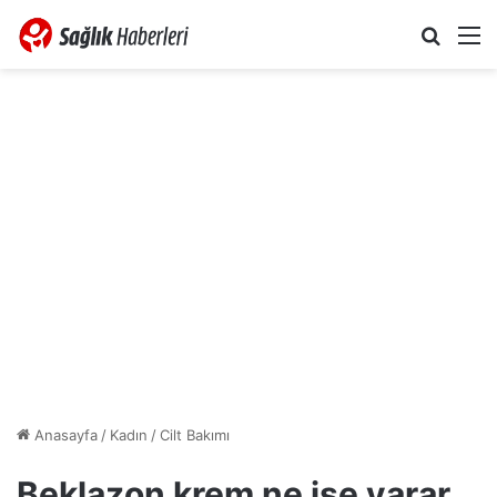
Arama 
M
Anasayfa
/
Kadın
/
Cilt Bakımı
Beklazon krem ne işe yarar,