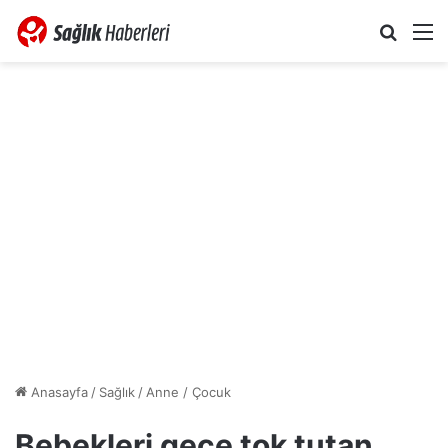
Arama 
M
Anasayfa
/
Sağlık
/
Anne / Çocuk
Bebekleri gece tok tutan