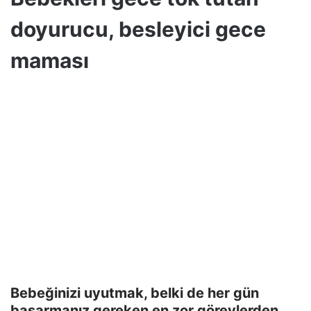
doyurucu, besleyici gece
maması
Bebeğinizi uyutmak, belki de her gün
başarmanız gereken en zor görevlerden