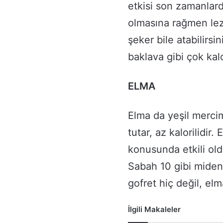
etkisi son zamanlard
olmasına rağmen lezze
şeker bile atabilirsi
baklava gibi çok kalor
ELMA
Elma da yeşil mercim
tutar, az kalorilidir.
konusunda etkili old
Sabah 10 gibi mideni
gofret hiç değil, elm
İlgili Makaleler