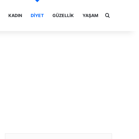
Arama yap ..
KADIN
DIYET
GÜZELLIK
YAŞAM