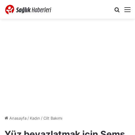
Arama 
M
Anasayfa
/
Kadın
/
Cilt Bakımı
Yüz beyazlatmak için Şems