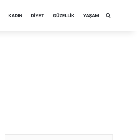
Arama yap ..
KADIN
DIYET
GÜZELLIK
YAŞAM