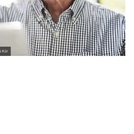
ü Kür