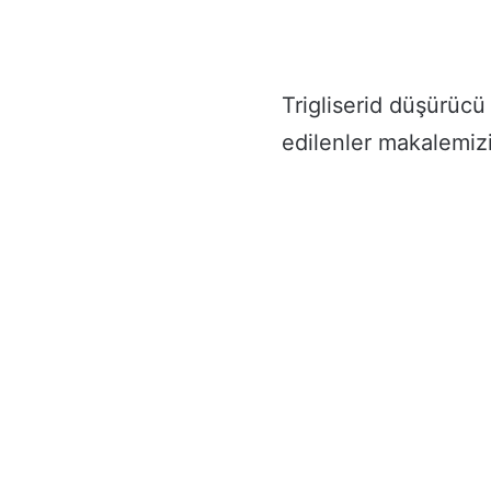
Trigliserid düşürücü k
edilenler makalemiz