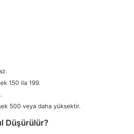
az.
sek 150 ila 199.
.
ek 500 veya daha yüksektir.
ıl Düşürülür?