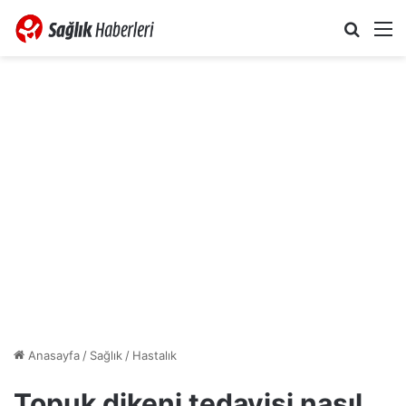
Arama 
M
Anasayfa
/
Sağlık
/
Hastalık
Topuk dikeni tedavisi nasıl