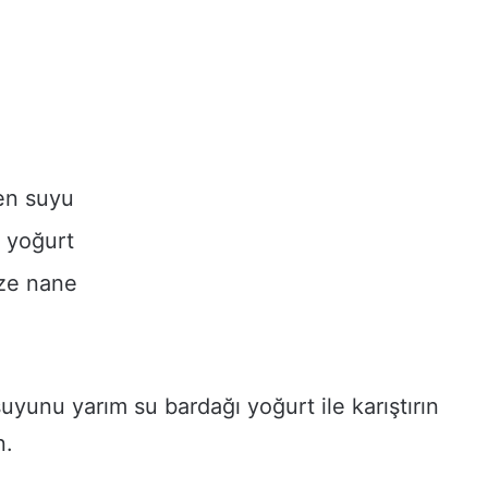
en suyu
 yoğurt
aze nane
yunu yarım su bardağı yoğurt ile karıştırın
n.