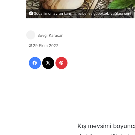
Soda limon ayran karışımı ile bel ve göbekteki yağlara son!
Sevgi Karacan
29 Ekim 2022
Facebook
X
Pinterest
Kış mevsimi boyunca 