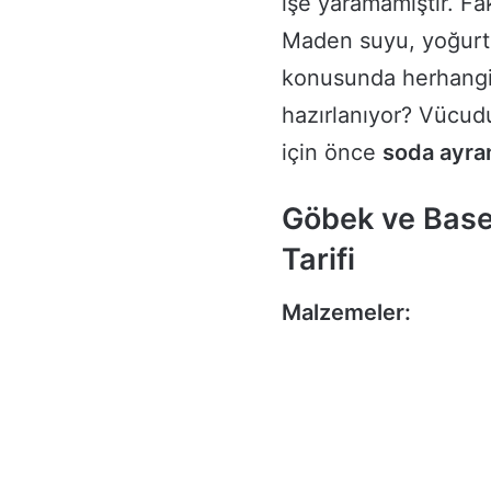
işe yaramamıştır. Fak
Maden suyu, yoğurt 
konusunda herhangi 
hazırlanıyor? Vücud
için önce
soda ayran
Göbek ve Basen
Tarifi
Malzemeler: