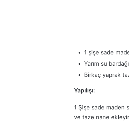
1 şişe sade mad
Yarım su bardağı
Birkaç yaprak t
Yapılışı:
1 Şişe sade maden su
ve taze nane ekleyi