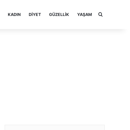
Arama yap ..
KADIN
DIYET
GÜZELLIK
YAŞAM