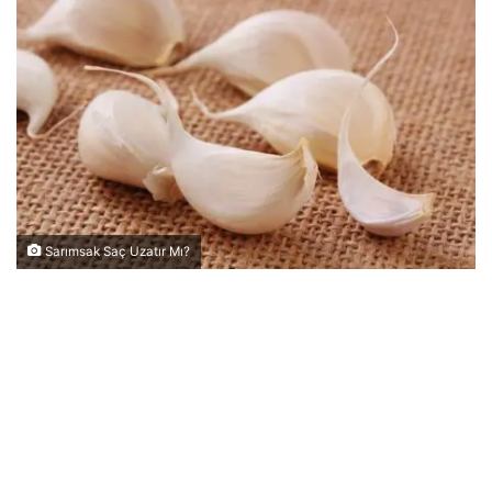
Sarımsak Saç Uzatır Mı?