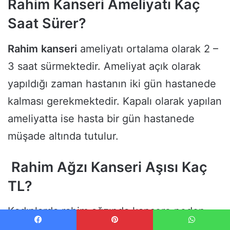
Rahim Kanseri Ameliyatı Kaç
Saat Sürer?
Rahim
kanseri
ameliyatı ortalama olarak 2 –
3 saat sürmektedir. Ameliyat açık olarak
yapıldığı zaman hastanın iki gün hastanede
kalması gerekmektedir. Kapalı olarak yapılan
ameliyatta ise hasta bir gün hastanede
müşade altında tutulur.
Rahim Ağzı Kanseri Aşısı Kaç
TL?
Kadınlarda rahim ağzında kansere neden
olan HPV virüsünden aşı ile korunmak