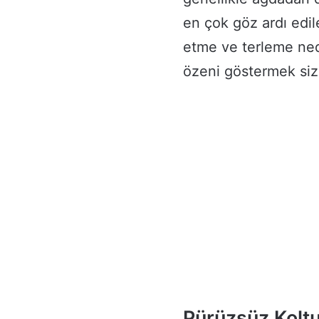
en çok göz ardı edil
etme ve terleme nede
özeni göstermek sizi
Pürüzsüz Koltu