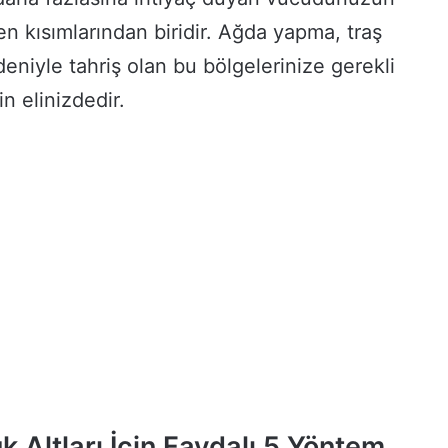
en kısımlarından biridir. Ağda yapma, traş
niyle tahriş olan bu bölgelerinize gerekli
n elinizdedir.
k Altları İçin Faydalı 5 Yöntem