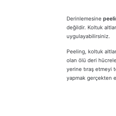
Derinlemesine
peel
değildir. Koltuk altl
uygulayabilirsiniz.
Peeling, koltuk alt
olan ölü deri hücrel
yerine tıraş etmeyi t
yapmak gerçekten etki