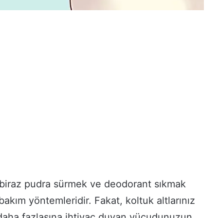
in biraz pudra sürmek ve deodorant sıkmak
bakım yöntemleridir. Fakat, koltuk altlarınız
daha fazlasına ihtiyaç duyan vücudunuzun