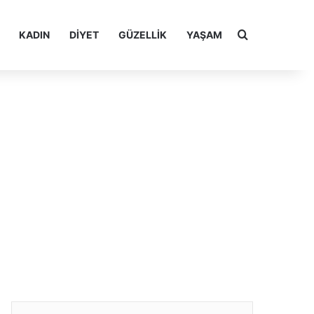
Arama yap ..
KADIN
DIYET
GÜZELLIK
YAŞAM