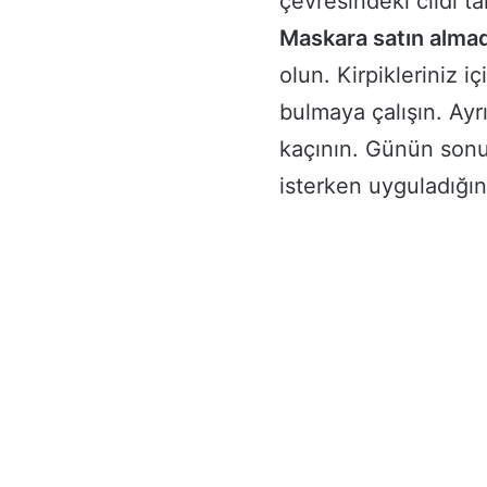
çevresindeki cildi ta
Maskara satın alm
olun. Kirpikleriniz 
bulmaya çalışın. Ay
kaçının. Günün sonu
isterken uyguladığını