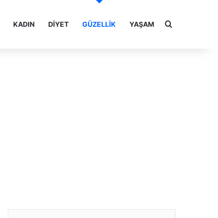
Arama yap ..
KADIN
DIYET
GÜZELLIK
YAŞAM