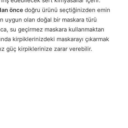
hriş edebilecek sert kimyasallar içerir.
adan önce
doğru ürünü seçtiğinizden emin
için uygun olan doğal bir maskara türü
rıca, su geçirmez maskara kullanmaktan
nda kirpiklerinizdeki maskarayı çıkarmak
z güç kirpiklerinize zarar verebilir.