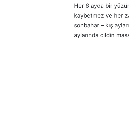
Her 6 ayda bir yüzün
kaybetmez ve her za
sonbahar – kış ayla
aylarında cildin masa