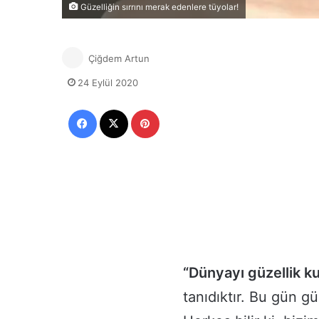
Güzelliğin sırrını merak edenlere tüyolar!
Çiğdem Artun
24 Eylül 2020
Facebook
X
Pinterest
“Dünyayı güzellik k
tanıdıktır. Bu gün g