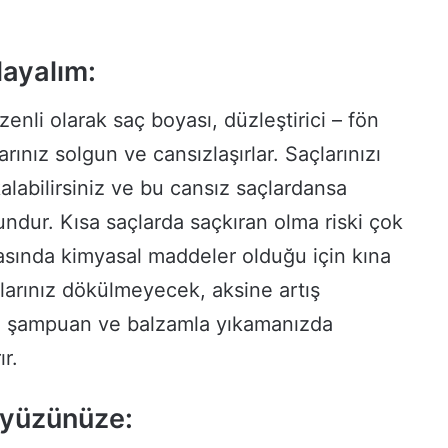
layalım:
enli olarak saç boyası, düzleştirici – fön
arınız solgun ve cansızlaşırlar. Saçlarınızı
labilirsiniz ve bu cansız saçlardansa
ndur. Kısa saçlarda saçkıran olma riski çok
asında kimyasal maddeler olduğu için kına
açlarınız dökülmeyecek, aksine artış
sel şampuan ve balzamla yıkamanızda
ır.
 yüzünüze: