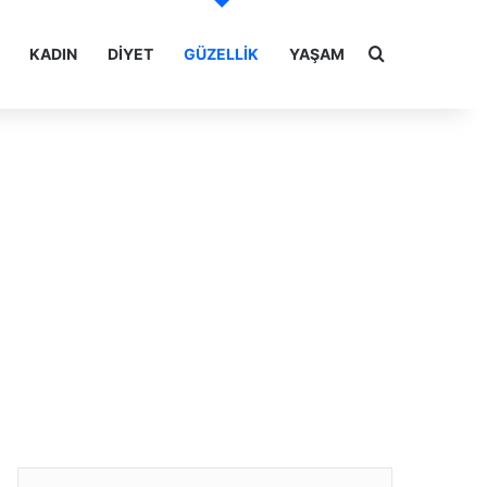
Arama yap ..
KADIN
DIYET
GÜZELLIK
YAŞAM