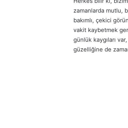
Herkes bilir ki, bizi
zamanlarda mutlu, ba
bakımlı, çekici görü
vakit kaybetmek gere
günlük kaygıları va
güzelliğine de zaman