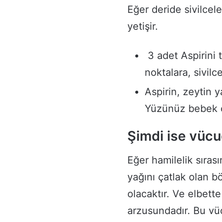
Eğer deride sivilcele
yetişir.
3 adet Aspirini 
noktalara, sivilc
Aspirin, zeytin y
Yüzünüz bebek c
Şimdi ise vüc
Eğer hamilelik sırası
yağını çatlak olan 
olacaktır. Ve elbett
arzusundadır. Bu vü