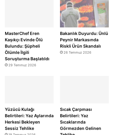
MasterChef Eren
Bakanlık Duyurdu: Ünlü
Kaşıkçı Evinde Ölü
Peynir Markasında
Bulundu: Şüpheli
Riskli Ürün Skandalı
Ölümle İlgili
26 Temmuz 2026
Soruşturma Başlatıldı
29 Temmuz 2026
Yüzücü Kulağı
Sıcak Çarpması
Belirtileri: Yaz Aylarında
Belirtileri: Yaz
Herkesi Bekleyen
Sıcaklarında
Sessiz Tehlike
Görmezden Gelinen
Tehlike
19 Temmuz 2026