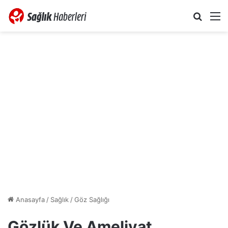
Arama 
M
Anasayfa
/
Sağlık
/
Göz Sağlığı
Gözlük Ve Ameliyat