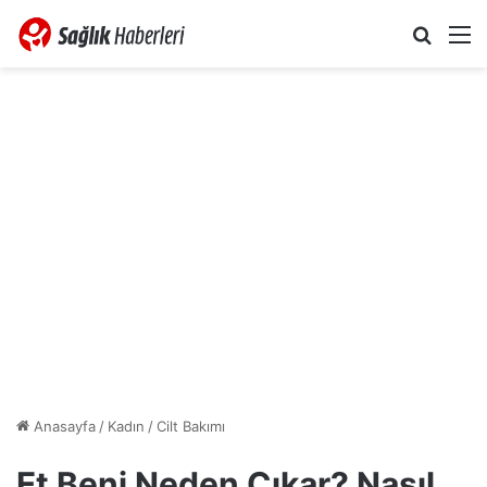
Arama 
M
Anasayfa
/
Kadın
/
Cilt Bakımı
Et Beni Neden Çıkar? Nasıl