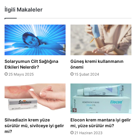
İlgili Makaleler
Solaryumun Cilt Sağlığına
Güneş kremi kullanmanın
Etkileri Nelerdir?
önemi
25 Mayıs 2025
15 Şubat 2024
Silvadiazin krem yüze
Elocon krem mantara iyi gelir
sürülür mü, sivilceye iyi gelir
mi, yüze sürülür mü?
mi?
21 Haziran 2023