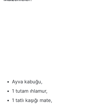
Ayva kabuğu,
1 tutam ıhlamur,
1 tatlı kaşığı mate,