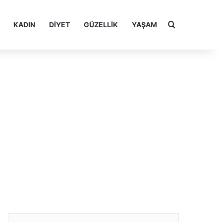
Arama yap ..
KADIN
DIYET
GÜZELLIK
YAŞAM