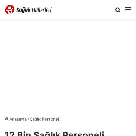
Arama 
M
Anasayfa
/
Sağlık Personeli
12 Bin Sağlık Personeli