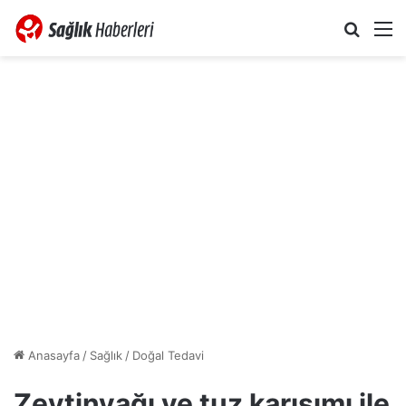
Arama 
M
Anasayfa
/
Sağlık
/
Doğal Tedavi
Zeytinyağı ve tuz karışımı ile