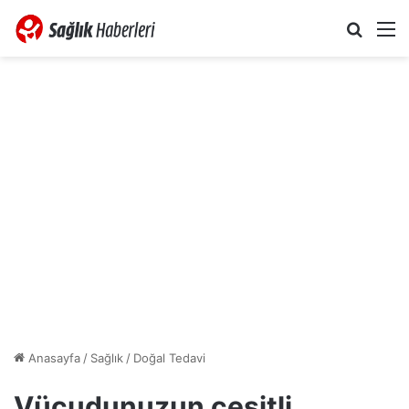
Arama 
M
Anasayfa
/
Sağlık
/
Doğal Tedavi
Vücudunuzun çeşitli