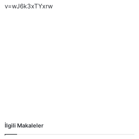
v=wJ6k3xTYxrw
İlgili Makaleler