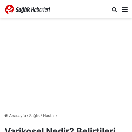
Arama 
M
Anasayfa
/
Sağlık
/
Hastalık
Varikosel Nedir? Belirtileri