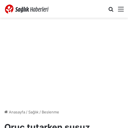
Arama 
M
Anasayfa
/
Sağlık
/
Beslenme
Oruç tutarken susuz