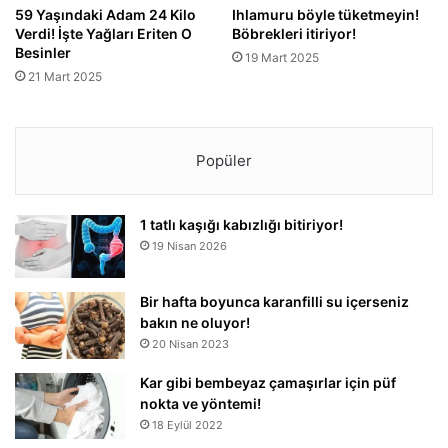
59 Yaşındaki Adam 24 Kilo
Ihlamuru böyle tüketmeyin!
Verdi! İşte Yağları Eriten O
Böbrekleri itiriyor!
Besinler
19 Mart 2025
21 Mart 2025
Popüler
1 tatlı kaşığı kabızlığı bitiriyor!
19 Nisan 2026
Bir hafta boyunca karanfilli su içerseniz
bakın ne oluyor!
20 Nisan 2023
Kar gibi bembeyaz çamaşırlar için püf
nokta ve yöntemi!
18 Eylül 2022