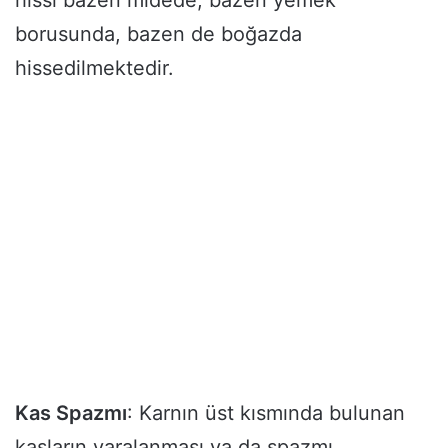
hissi bazen midede, bazen yemek
borusunda, bazen de boğazda
hissedilmektedir.
Kas Spazmı
: Karnın üst kısmında bulunan
kasların yaralanması ya da spazmı