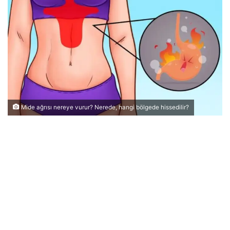
Mide ağrısı nereye vurur? Nerede, hangi bölgede hissedilir?