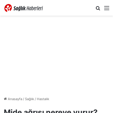
Arama 
M
Anasayfa
/
Sağlık
/
Hastalık
Mide ağrısı nereye vurur?