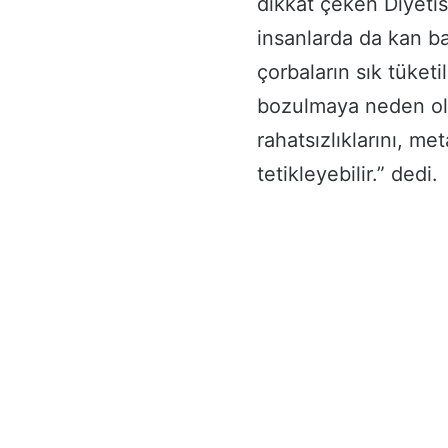
dikkat çeken Diyeti
insanlarda da kan ba
çorbaların sık tüket
bozulmaya neden ola
rahatsızlıklarını, m
tetikleyebilir.” dedi.