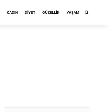
Arama yap ..
KADIN
DIYET
GÜZELLIK
YAŞAM