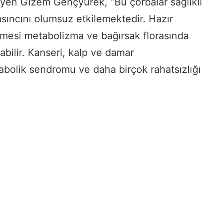
syen Gizem Gençyürek, “Bu çorbalar sağlıklı
sıncını olumsuz etkilemektedir. Hazır
ilmesi metabolizma ve bağırsak florasında
bilir. Kanseri, kalp ve damar
etabolik sendromu ve daha birçok rahatsızlığı