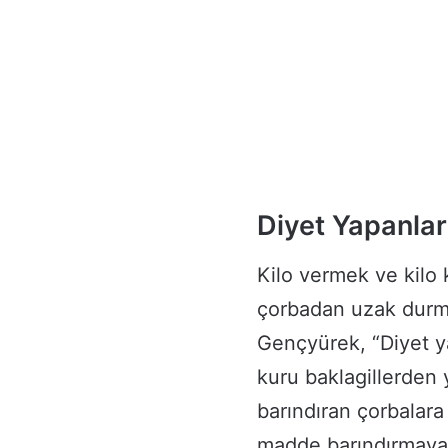
Diyet Yapanla
Kilo vermek ve kilo 
çorbadan uzak durmas
Gençyürek, “Diyet y
kuru baklagillerden 
barındıran çorbalara
madde barındırmayan 