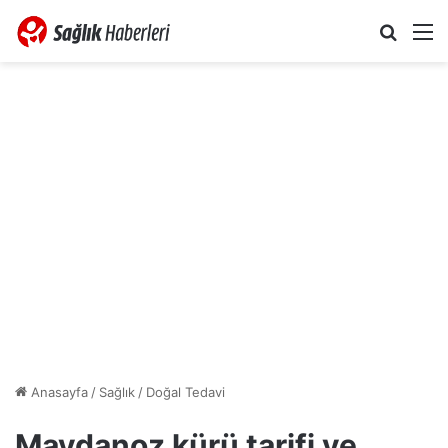
Arama 
M
Anasayfa
/
Sağlık
/
Doğal Tedavi
Maydanoz kürü tarifi ve