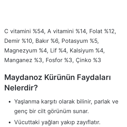
C vitamini %54, A vitamini %14, Folat %12,
Demir %10, Bakır %6, Potasyum %5,
Magnezyum %4, Lif %4, Kalsiyum %4,
Manganez %3, Fosfor %3, Çinko %3
Maydanoz Kürünün Faydaları
Nelerdir?
Yaşlanma karşıtı olarak bilinir, parlak ve
genç bir cilt görünüm sunar.
Vücuttaki yağları yakıp zayıflatır.