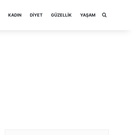
Arama yap ..
KADIN
DIYET
GÜZELLIK
YAŞAM