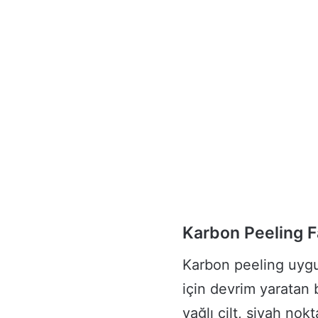
Karbon Peeling F
Karbon peeling uygul
için devrim yaratan 
yağlı cilt, siyah no