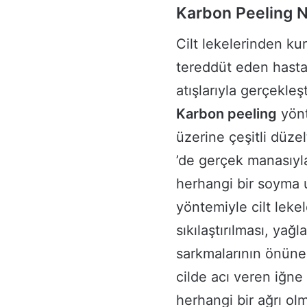
Karbon Peeling N
Cilt lekelerinden k
tereddüt eden hasta
atışlarıyla gerçekleş
Karbon peeling
yönt
üzerine çeşitli düzel
’de gerçek manasıyl
herhangi bir soyma 
yöntemiyle cilt leke
sıkılaştırılması, yağ
sarkmalarının önüne
cilde acı veren iğne
herhangi bir ağrı ol