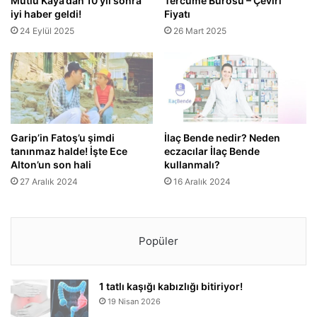
Mutlu Kaya’dan 10 yıl sonra
Tercüme Bürosu – Çeviri
iyi haber geldi!
Fiyatı
24 Eylül 2025
26 Mart 2025
Garip’in Fatoş’u şimdi
İlaç Bende nedir? Neden
tanınmaz halde! İşte Ece
eczacılar İlaç Bende
Alton’un son hali
kullanmalı?
27 Aralık 2024
16 Aralık 2024
Popüler
1 tatlı kaşığı kabızlığı bitiriyor!
19 Nisan 2026