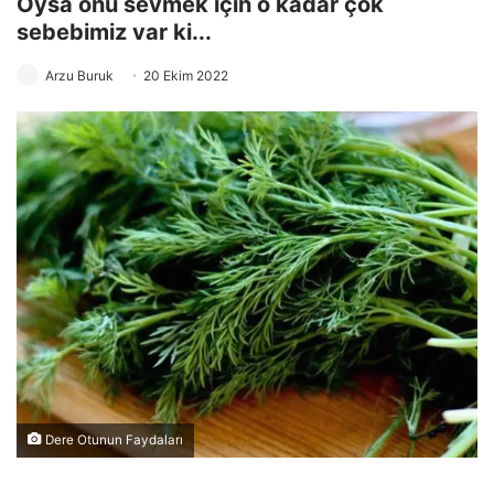
Oysa onu sevmek için o kadar çok
sebebimiz var ki...
Arzu Buruk
20 Ekim 2022
Dere Otunun Faydaları