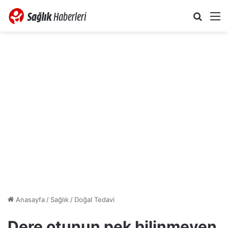
Arama 
M
Anasayfa
/
Sağlık
/
Doğal Tedavi
Dere otunun pek bilinmeyen