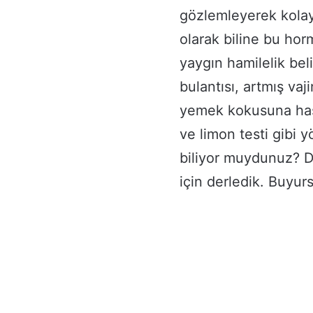
gözlemleyerek kolay
olarak biline bu hor
yaygın hamilelik bel
bulantısı, artmış vaj
yemek kokusuna hassa
ve limon testi gibi 
biliyor muydunuz? D
için derledik. Buyur