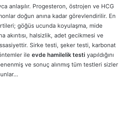
ca anlaşılır. Progesteron, östrojen ve HCG
monlar doğun anına kadar görevlendirilir. En
irtileri; göğüs ucunda koyulaşma, mide
ina akıntısı, halsizlik, adet gecikmesi ve
siyettir. Sirke testi, şeker testi, karbonat
yöntemler ile
evde hamilelik testi
yapıldığını
enenmiş ve sonuç alınmış tüm testleri sizler
sunlar…