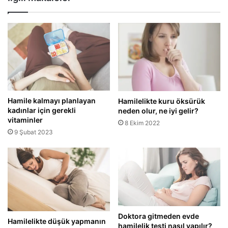
Hamile kalmayı planlayan
Hamilelikte kuru öksürük
kadınlar için gerekli
neden olur, ne iyi gelir?
vitaminler
8 Ekim 2022
9 Şubat 2023
Doktora gitmeden evde
Hamilelikte düşük yapmanın
hamilelik testi nasıl yapılır?