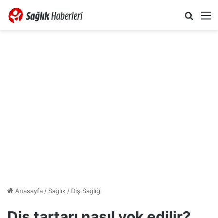
Arama 
M
Anasayfa
/
Sağlık
/
Diş Sağlığı
Diş tartarı nasıl yok edilir?