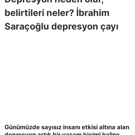
belirtileri neler? İbrahim
Saraçoğlu depresyon çayı
Günümüzde sayısız insanı etkisi altına alan
depresyon artık bir yaşam biçimi haline