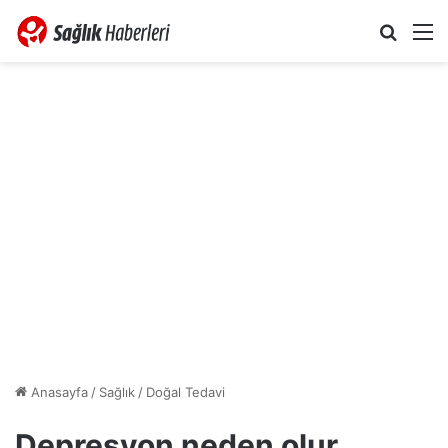
Arama 
M
Anasayfa
/
Sağlık
/
Doğal Tedavi
Depresyon neden olur,