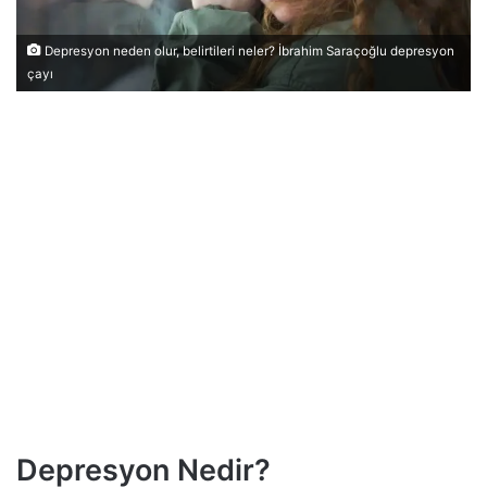
Depresyon neden olur, belirtileri neler? İbrahim Saraçoğlu depresyon
çayı
Depresyon Nedir?