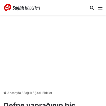
Arama 
M
Anasayfa
/
Sağlık
/
Şifalı Bitkiler
Defne yaprağının hiç