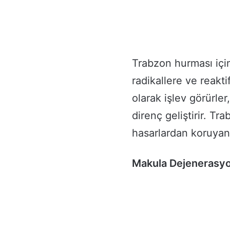
Trabzon hurması içi
radikallere ve reakt
olarak işlev görürler
direnç geliştirir. T
hasarlardan koruyan f
Makula Dejenerasy