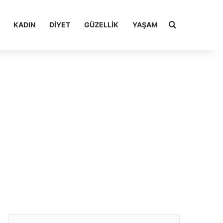
Arama yap ..
KADIN
DIYET
GÜZELLIK
YAŞAM