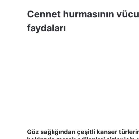
Cennet hurmasının vücu
faydaları
Göz sağlığından çeşitli kanser türler