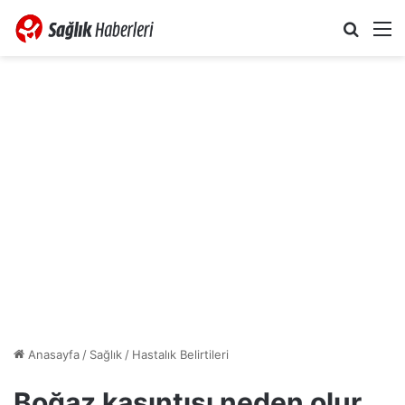
Arama 
M
Anasayfa
/
Sağlık
/
Hastalık Belirtileri
Boğaz kaşıntısı neden olur,