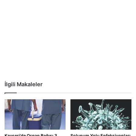
İlgili Makaleler
Kayseri’de Organ Bağışı 3
Solunum Yolu Enfeksiyonları