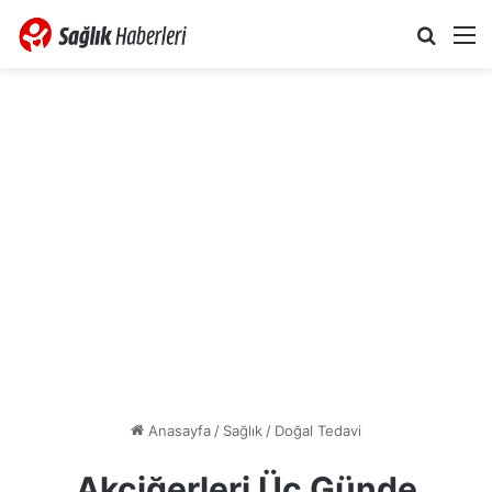
Arama 
M
Anasayfa
/
Sağlık
/
Doğal Tedavi
Akciğerleri Üç Günde