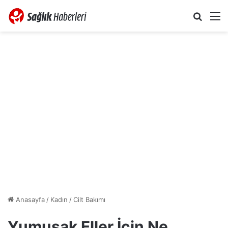
Arama 
M
Anasayfa
/
Kadın
/
Cilt Bakımı
Yumuşak Eller İçin Ne