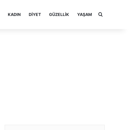
Arama yap ..
KADIN
DIYET
GÜZELLIK
YAŞAM