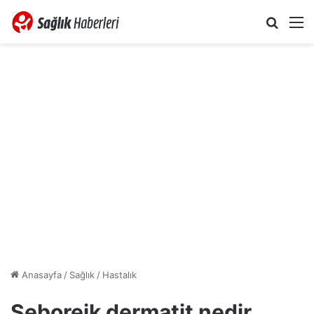
Arama 
M
Anasayfa
/
Sağlık
/
Hastalık
Seboreik dermatit nedir,