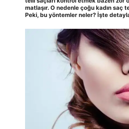
telli saçları kontrol etmek bazen zor 
matlaşır. O nedenle çoğu kadın saç te
Peki, bu yöntemler neler? İşte detayla