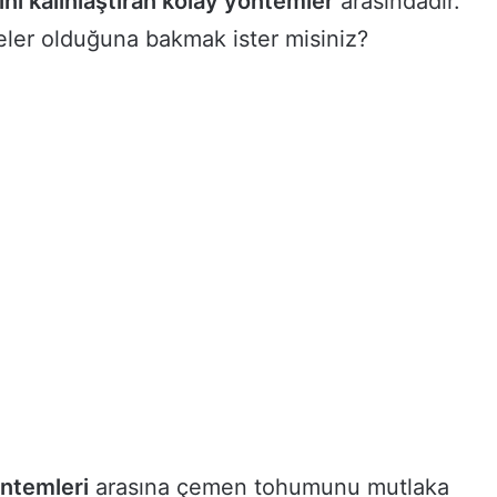
rini kalınlaştıran kolay yöntemler
arasındadır.
eler olduğuna bakmak ister misiniz?
öntemleri
arasına çemen tohumunu mutlaka