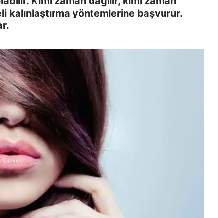
olabilir. Kimi zaman dağılır, kimi zaman
li kalınlaştırma yöntemlerine başvurur.
r.