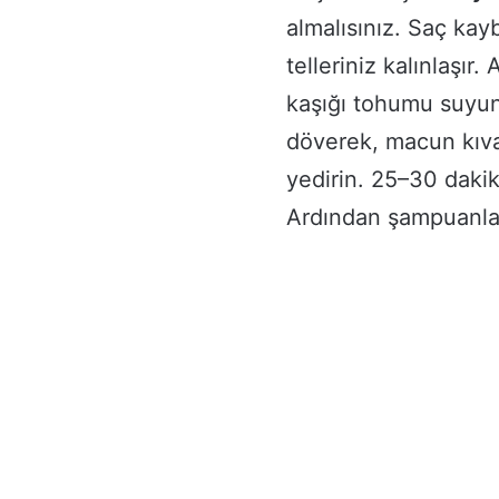
almalısınız. Saç kay
telleriniz kalınlaşır
kaşığı tohumu suyun 
döverek, macun kıva
yedirin. 25–30 dakik
Ardından şampuanlay