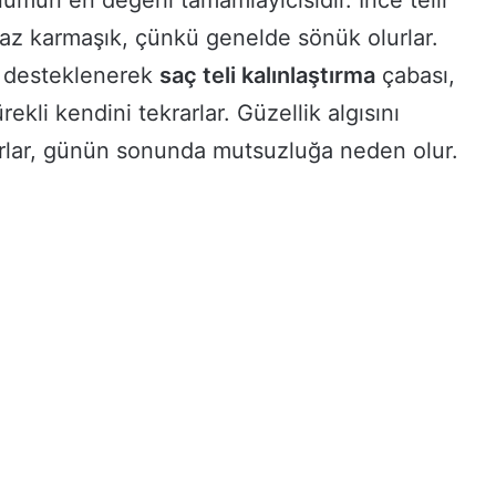
nümün en değerli tamamlayıcısıdır. İnce telli
raz karmaşık, çünkü genelde sönük olurlar.
e desteklenerek
saç teli kalınlaştırma
çabası,
rekli kendini tekrarlar. Güzellik algısını
rlar, günün sonunda mutsuzluğa neden olur.