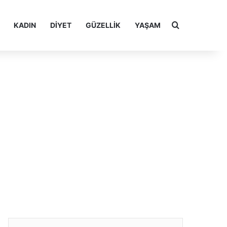
Arama yap ..
KADIN
DIYET
GÜZELLIK
YAŞAM