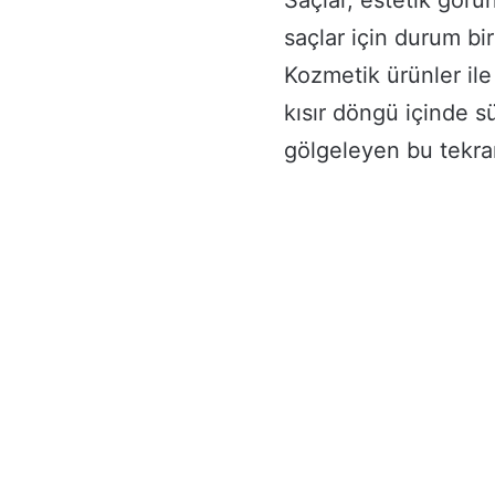
Saçlar, estetik görü
saçlar için durum bi
Kozmetik ürünler il
kısır döngü içinde sü
gölgeleyen bu tekra