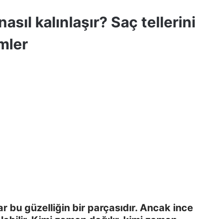
nasıl kalınlaşır? Saç tellerini
mler
r bu güzelliğin bir parçasıdır. Ancak ince