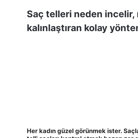
Saç telleri neden incelir, 
kalınlaştıran kolay yönte
Her kadın güzel görünmek ister. Saçla