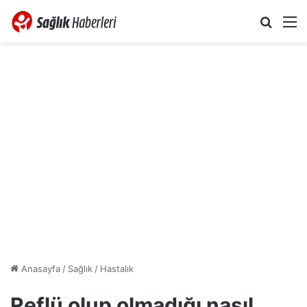
Arama 
M
Anasayfa
/
Sağlık
/
Hastalık
Reflü olup olmadığı nasıl