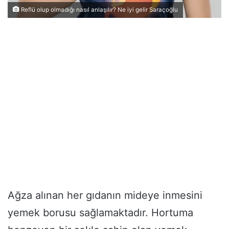
Reflü olup olmadığı nasıl anlaşılır? Ne iyi gelir Saraçoğlu
Ağza alınan her gıdanın mideye inmesini
yemek borusu sağlamaktadır. Hortuma