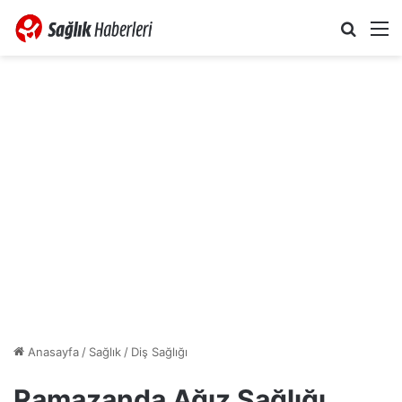
Arama 
M
Anasayfa
/
Sağlık
/
Diş Sağlığı
Ramazanda Ağız Sağlığı